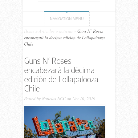
NAVIGATION MENU
Home
»
Artículos o noticias
»
Guns N’ Roses
encabezará la décima edición de Lollapalooza
Chile
Guns N’ Roses
encabezará la décima
edición de Lollapalooza
Chile
Posted by
Noticias NCC
on Oct 10, 2019