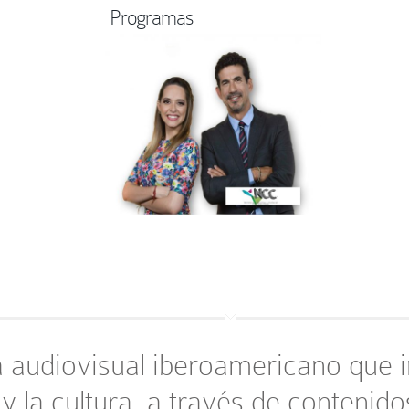
Programas
audiovisual iberoamericano que im
 y la cultura, a través de contenido