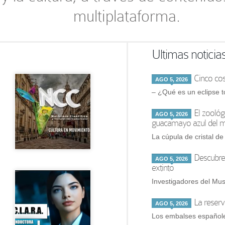
multiplataforma.
Ultimas noticia
Cinco cos
AGO 5, 2026
– ¿Qué es un eclipse t
El zoológ
AGO 5, 2026
guacamayo azul del 
La cúpula de cristal de
Descubre
AGO 5, 2026
extinto
Investigadores del Mus
La reserv
AGO 5, 2026
Los embalses españole