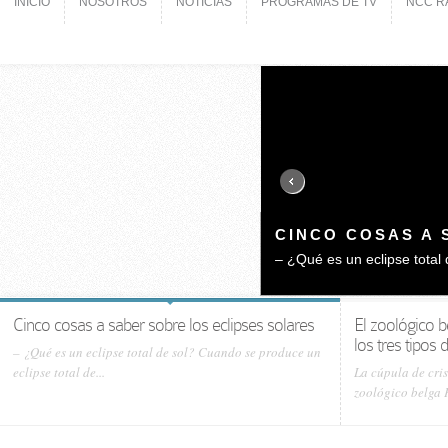
INICIO
NOSOTROS
NOTICIAS
PROGRAMAS DE TV
NCC R
INICIO
NOSOTROS
NOTICIAS
PROGRAMAS DE TV
NCC R
EL ZOOLÓGICO B
GUACAMAYO AZU
La cúpula de cristal de Ede
Cinco cosas a saber sobre los eclipses solares
El zoológico b
los tres tipo
– ¿Qué es un eclipse total de sol? Cuando se produce un
eclipse total de...
La cúpula de cris
zoológico belga P