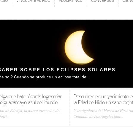
ADIO
VINCÚLATE AL NCC
PLUMAS NCC
CONVERSUS
CIEN
ADIO
VINCÚLATE AL NCC
PLUMAS NCC
CONVERSUS
CIEN
ELGA QUE BATE RÉCORDS LOGRA CRIAR LOS
L DEL MUNDO
nya, la nueva atracción del zoológico belga Pairi...
elga que bate récords logra criar
Descubren en un yacimiento e
s de guacamayo azul del mundo
la Edad de Hielo un sapo extin
tal de Edenya, la nueva atracción del
Investigadores del Museo de Historia
airi...
Condado de Los Ángeles han...