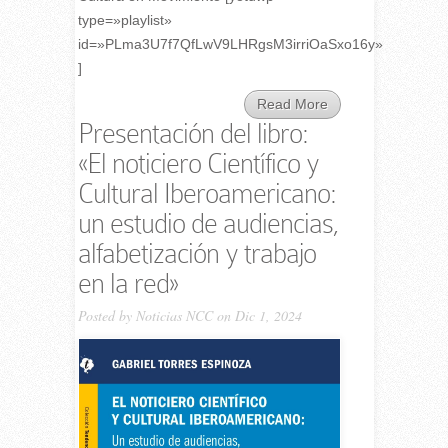
type=»playlist»
id=»PLma3U7f7QfLwV9LHRgsM3irriOaSxo16y»
]
Read More
Presentación del libro:
«El noticiero Científico y
Cultural Iberoamericano:
un estudio de audiencias,
alfabetización y trabajo
en la red»
Posted by
Noticias NCC
on Dic 1, 2024