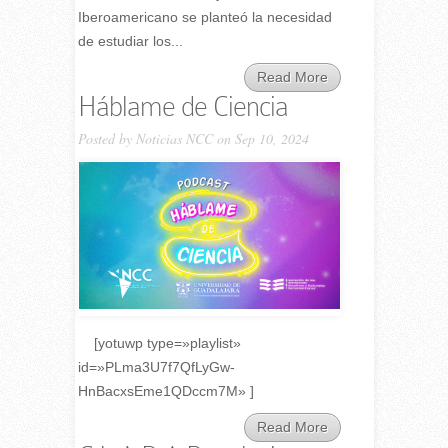
Iberoamericano se planteó la necesidad
de estudiar los...
Read More
Háblame de Ciencia
Posted by
Noticias NCC
on Sep 10, 2024
[yotuwp type=»playlist»
id=»PLma3U7f7QfLyGw-
HnBacxsEme1QDccm7M» ]
Read More