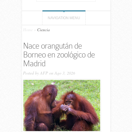
NAVIGATION MENU
Home
»
Ciencia
Nace orangután de
Borneo en zoológico de
Madrid
Posted by
AFP
on Ago 3, 2026