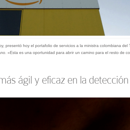
, presentó hoy el portafolio de servicios a la ministra colombiana del T
cano. «Esta es una oportunidad para abrir un camino para el resto de c
s ágil y eficaz en la detección