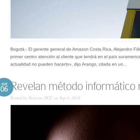
Bogotá.- El gerente general de Amazon Costa Rica, Alejandro Filloy
primer centro atención al cliente que tendrá en el país surameri
actualidad no pueden hacerlo», dijo Arango, citada en un...
Revelan método informático má
JUE
06
Posted by
Noticias NCC
on Sep 6, 2018