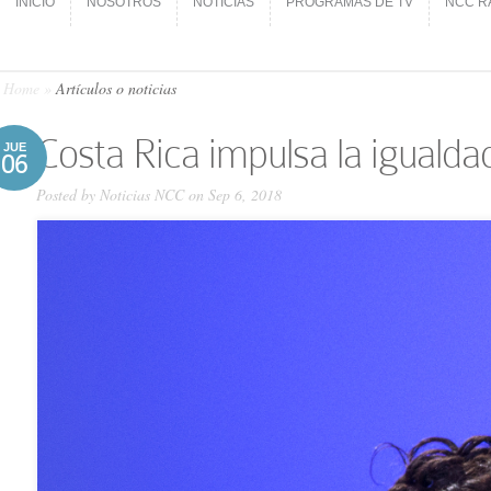
INICIO
NOSOTROS
NOTICIAS
PROGRAMAS DE TV
NCC R
INICIO
NOSOTROS
NOTICIAS
PROGRAMAS DE TV
NCC R
Home
»
Artículos o noticias
Costa Rica impulsa la iguald
JUE
06
Posted by
Noticias NCC
on Sep 6, 2018