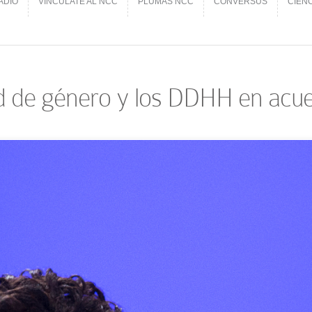
ADIO
VINCÚLATE AL NCC
PLUMAS NCC
CONVERSUS
CIEN
ADIO
VINCÚLATE AL NCC
PLUMAS NCC
CONVERSUS
CIEN
ad de género y los DDHH en acue