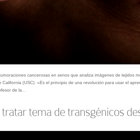
ar tumoraciones cancerosas en senos que analiza imágenes de tejidos
de California (USC). «Es el principio de una revolución para usar el a
esor de la...
 a tratar tema de transgénicos de