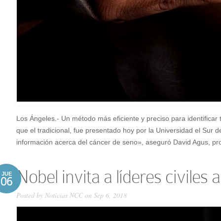
Los Ángeles.- Un método más eficiente y preciso para identific
que el tradicional, fue presentado hoy por la Universidad el Sur 
información acerca del cáncer de seno», aseguró David Agus, prof
Nobel invita a líderes civiles
JUE
06
Posted by
Noticias NCC
on Sep 6, 2018