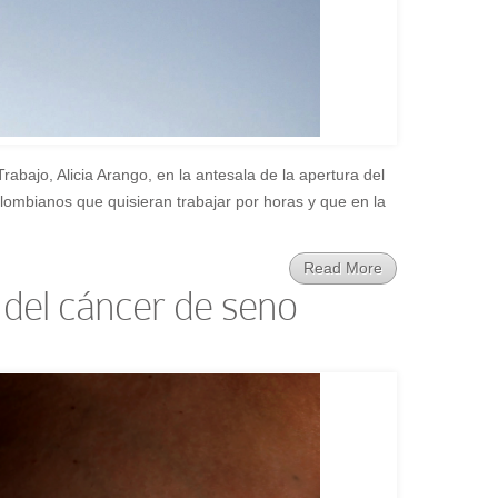
rabajo, Alicia Arango, en la antesala de la apertura del
olombianos que quisieran trabajar por horas y que en la
Read More
 del cáncer de seno