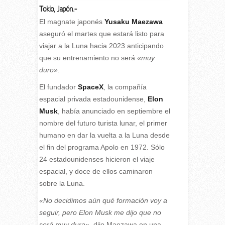
Tokio
,
Japón.-
E
l magnate japonés
Yusaku Maezawa
aseguró el martes que estará listo para
viajar a la Luna hacia 2023 anticipando
que su entrenamiento no será
«muy
duro»
.
El fundador
SpaceX
, la compañía
espacial privada estadounidense,
Elon
Musk
, había anunciado en septiembre el
nombre del futuro turista lunar, el primer
humano en dar la vuelta a la Luna desde
el fin del programa Apolo en 1972. Sólo
24 estadounidenses hicieron el viaje
espacial, y doce de ellos caminaron
sobre la Luna.
«No decidimos aún qué formación voy a
seguir, pero Elon Musk me dijo que no
será muy dura»
, dijo Maezawa en una