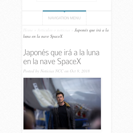
NAVIGATION MENU
Home
»
Artículos o noticias
»
Japonés que irá a la
luna en la nave SpaceX
Japonés que irá a la luna
en la nave SpaceX
Posted by
Noticias NCC
on Oct 9, 2018