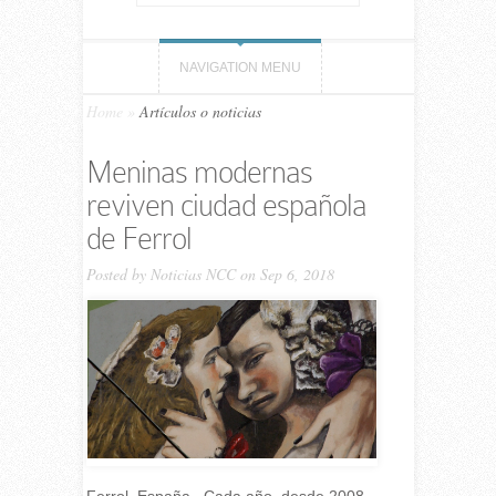
NAVIGATION MENU
Home
»
Artículos o noticias
Meninas modernas
reviven ciudad española
de Ferrol
Posted by
Noticias NCC
on Sep 6, 2018
Ferrol, España. Cada año, desde 2008,