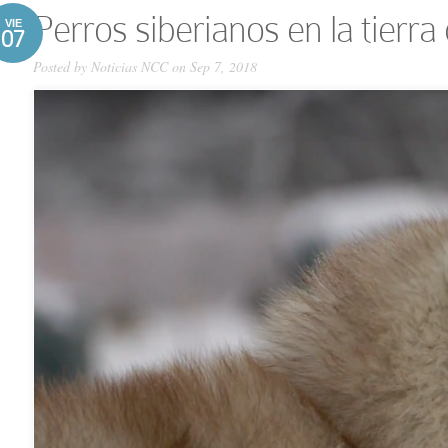
Perros siberianos en la tierra
VIE
07
Posted by
Noticias NCC
on Sep 7, 2018