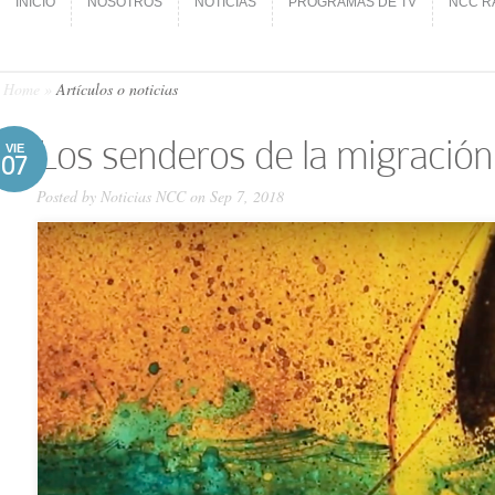
INICIO
NOSOTROS
NOTICIAS
PROGRAMAS DE TV
NCC R
INICIO
NOSOTROS
NOTICIAS
PROGRAMAS DE TV
NCC R
Home
»
Artículos o noticias
Los senderos de la migración
VIE
07
Posted by
Noticias NCC
on Sep 7, 2018