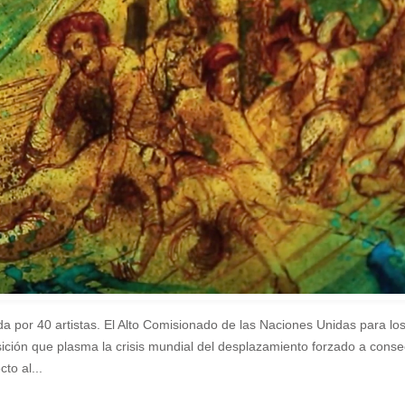
da por 40 artistas. El Alto Comisionado de las Naciones Unidas para 
sición que plasma la crisis mundial del desplazamiento forzado a cons
to al...