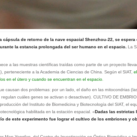
n la cápsula de retorno de la nave espacial Shenzhou-22, se espera
urante la estancia prolongada del ser humano en el espacio.
La S
enece a las muestras científicas traídas como parte de un proyecto lle
és), perteneciente a la Academia de Ciencias de China. Según el SIAT,
e
os en el útero y cuando se encuentran en el espacio.
e causan dos problemas: por un lado, el daño en las mitocondrias (las 
ue regulan cuáles genes se activan o desactivan). CULTIVO DE EMBRI
roducción del Instituto de Biomedicina y Biotecnología del SIAT, el equ
otecnológica habilitada en la estación espacial. «
Dadas las estrictas 
fío de este experimento fue lograr el cultivo de los embriones y 
o por Men Yongfan, del Centro de Investigación en Óptica Biomédica e 