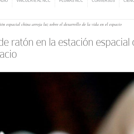
ADIO
VINCÚLATE AL NCC
PLUMAS NCC
CONVERSUS
CIEN
ADIO
VINCÚLATE AL NCC
PLUMAS NCC
CONVERSUS
CIEN
n espacial china arroja luz sobre el desarrollo de la vida en el espacio
ratón en la estación espacial ch
pacio