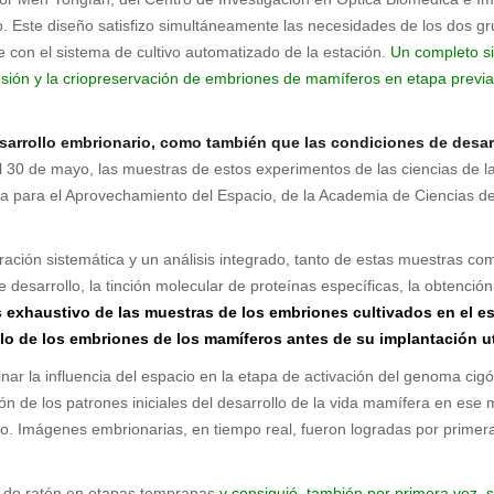
vo. Este diseño satisfizo simultáneamente las necesidades de los dos gr
 con el sistema de cultivo automatizado de la estación.
Un completo si
rfusión y la criopreservación de embriones de mamíferos en etapa previa
arrollo embrionario, como también que las condiciones de desarr
e mayo, las muestras de estos experimentos de las ciencias de la v
a para el Aprovechamiento del Espacio, de la Academia de Ciencias de 
ación sistemática y un análisis integrado, tanto de estas muestras com
e desarrollo, la tinción molecular de proteínas específicas, la obtenci
s exhaustivo de las muestras de los embriones cultivados en el 
lo de los embriones de los mamíferos antes de su implantación ute
nar la influencia del espacio en la etapa de activación del genoma cigó
 de los patrones iniciales del desarrollo de la vida mamífera en ese 
 Imágenes embrionarias, en tiempo real, fueron logradas por primera 
es de ratón en etapas tempranas
y consiguió, también por primera vez, 