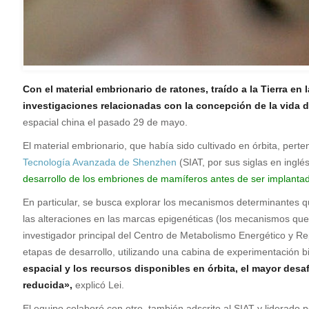
Con el material embrionario de ratones, traído a la Tierra e
investigaciones relacionadas con la concepción de la vida d
espacial china el pasado 29 de mayo.
E
l material embrionario, que había sido cultivado en órbita, pert
Tecnología Avanzada de Shenzhen
(SIAT, por sus siglas en ingl
desarrollo de los embriones de mamíferos antes de ser implantad
En particular, se busca explorar los mecanismos determinantes qu
las alteraciones en las marcas epigenéticas (los mecanismos q
investigador principal del Centro de Metabolismo Energético y Rep
etapas de desarrollo, utilizando una cabina de experimentación bi
espacial y los recursos disponibles en órbita, el mayor desa
reducida»,
explicó Lei.
El equipo colaboró con otro, también adscrito al SIAT y liderad