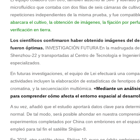
microfluídico que contaba con dos filas de seis cámaras de culti
repeticiones independientes de la misma prueba, y fue compatible
abarcara el cultivo, la obtención de imágenes, la fijación por pe
verificación en tierra.
Los científicos confirmaron haber obtenido imágenes del des
fueron óptimas.
INVESTIGACIÓN FUTURA En la madrugada del 30 d
Shenzhou-22 y transportadas al Centro de Tecnología e Ingenierí
especializados.
En futuras investigaciones, el equipo de Lei efectuará una compar
actividades incluyen la elaboración de estadísticas de fenotipos d
cromatina, y la secuenciación multiómica.
«Mediante un análisi
para comprender cómo afecta el entorno espacial al desarrol
A su vez, añadió que el estudio aportará datos clave para determi
normal. De tal modo, será posible ahondar en nuestra comprensión
experimentos completados por China con embriones en el espacio.
empleó para tal fin el satélite Shijian-8.
En 2016, otro satélite chino, Shijian-10, puso en órbita embrion