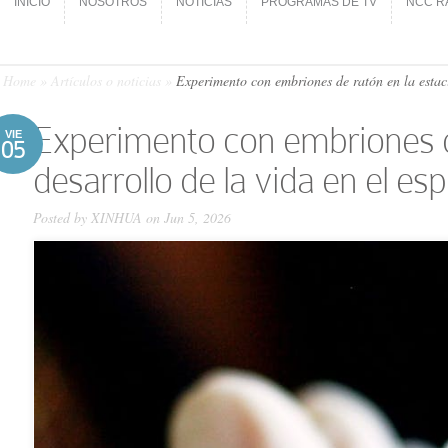
INICIO
NOSOTROS
NOTICIAS
PROGRAMAS DE TV
NCC R
INICIO
NOSOTROS
NOTICIAS
PROGRAMAS DE TV
NCC R
Home
»
Artículos o noticias
»
Experimento con embriones de ratón en la estació
Experimento con embriones de 
VIE
05
desarrollo de la vida en el es
Posted by
XINHUA
on Jun 5, 2026