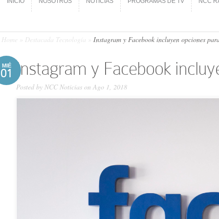
INICIO
NOSOTROS
NOTICIAS
PROGRAMAS DE TV
NCC R
INICIO
NOSOTROS
NOTICIAS
PROGRAMAS DE TV
NCC R
Home
»
Destacada Tecnología
»
Instagram y Facebook incluyen opciones para
Instagram y Facebook incluye
MIÉ
01
Posted by
NCC Noticias
on Ago 1, 2018