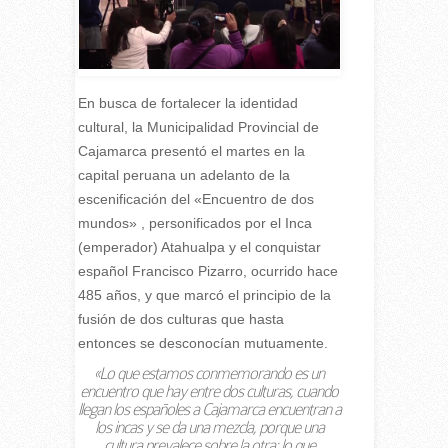
En busca de fortalecer la identidad
cultural, la Municipalidad Provincial de
Cajamarca presentó el martes en la
capital peruana un adelanto de la
escenificación del «Encuentro de dos
mundos» , personificados por el Inca
(emperador) Atahualpa y el conquistar
español Francisco Pizarro, ocurrido hace
485 años, y que marcó el principio de la
fusión de dos culturas que hasta
entonces se desconocían mutuamente.
«Lo que estamos conmemorando es un
encuentro que hay entre dos culturas, cuando
llegan los españoles a Cajamarca encuentran a
los incas y se da una mezcla, porque una
cultura prevalece sobre la otra; lo que