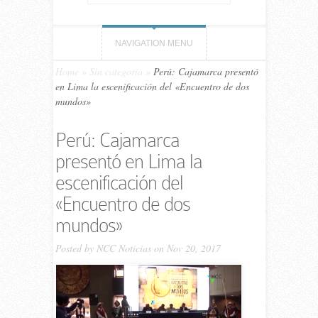
NAVIGATION MENU
Home
»
Sin categoría
»
Perú: Cajamarca presentó
en Lima la escenificación del «Encuentro de dos
mundos»
Perú: Cajamarca
presentó en Lima la
escenificación del
«Encuentro de dos
mundos»
Posted by
NCC Noticias
on Nov 20, 2017