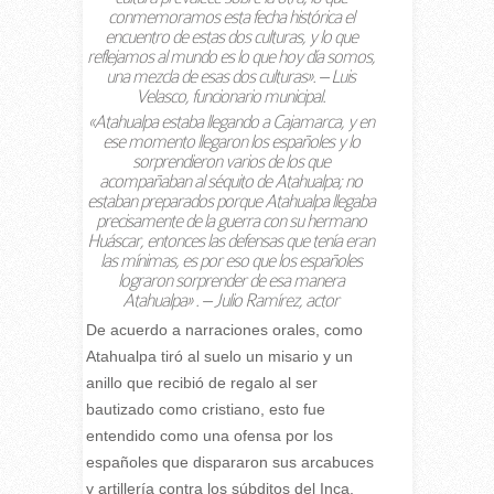
conmemoramos esta fecha histórica el
encuentro de estas dos culturas, y lo que
reflejamos al mundo es lo que hoy día somos,
una mezcla de esas dos culturas». – Luis
Velasco, funcionario municipal.
«Atahualpa estaba llegando a Cajamarca, y en
ese momento llegaron los españoles y lo
sorprendieron varios de los que
acompañaban al séquito de Atahualpa; no
estaban preparados porque Atahualpa llegaba
precisamente de la guerra con su hermano
Huáscar, entonces las defensas que tenía eran
las mínimas, es por eso que los españoles
lograron sorprender de esa manera
Atahualpa» . – Julio Ramírez, actor
De acuerdo a narraciones orales, como
Atahualpa tiró al suelo un misario y un
anillo que recibió de regalo al ser
bautizado como cristiano, esto fue
entendido como una ofensa por los
españoles que dispararon sus arcabuces
y artillería contra los súbditos del Inca,