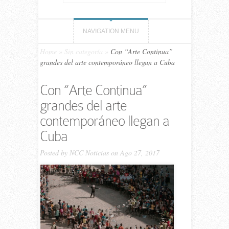
NAVIGATION MENU
Home
»
Sin categoría
»
Con “Arte Continua”
grandes del arte contemporáneo llegan a Cuba
Con “Arte Continua”
grandes del arte
contemporáneo llegan a
Cuba
Posted by
NCC Noticias
on Ago 27, 2017