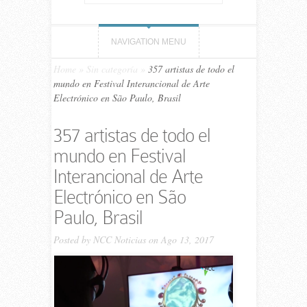
NAVIGATION MENU
Home
»
Sin categoría
»
357 artistas de todo el
mundo en Festival Interancional de Arte
Electrónico en São Paulo, Brasil
357 artistas de todo el
mundo en Festival
Interancional de Arte
Electrónico en São
Paulo, Brasil
Posted by
NCC Noticias
on Ago 13, 2017