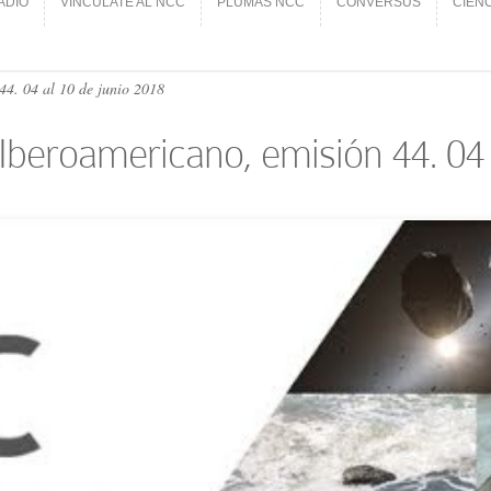
ADIO
VINCÚLATE AL NCC
PLUMAS NCC
CONVERSUS
CIEN
ADIO
VINCÚLATE AL NCC
PLUMAS NCC
CONVERSUS
CIEN
44. 04 al 10 de junio 2018
l Iberoamericano, emisión 44. 04 