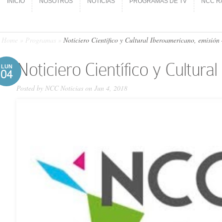
INICIO
NOSOTROS
NOTICIAS
PROGRAMAS DE TV
NCC R
INICIO
NOSOTROS
NOTICIAS
PROGRAMAS DE TV
NCC R
Home
»
Programas
»
Noticiero Científico y Cultural Iberoamericano, emisión 
Noticiero Científico y Cultura
LUN
04
Posted by
NCC Noticias
on Jun 4, 2018