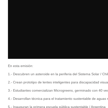
En esta emisión:
1.- Descubren un asteroide en la periferia del Sistema Solar / Chi
2.- Crean prototipo de lentes inteligentes para discapacidad visua
3.- Estudiantes comercializan Microgreens, germinado con 40 vec
4.- Desarrollan técnica para el tratamiento sustentable de aguas 
5.- Inauguran la primera escuela pública sustentable / Argentina