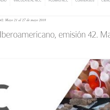
ADIO
VINCÚLATE AL NCC
PLUMAS NCC
CONVERSUS
CIEN
ADIO
VINCÚLATE AL NCC
PLUMAS NCC
CONVERSUS
CIEN
n 42. Mayo 21 al 27 de mayo 2018
al Iberoamericano, emisión 42. 