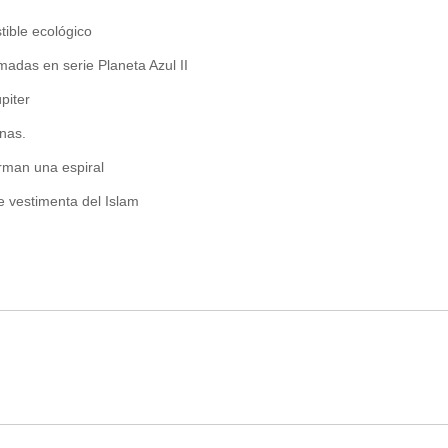
ible ecológico
adas en serie Planeta Azul II
piter
nas.
rman una espiral
e vestimenta del Islam