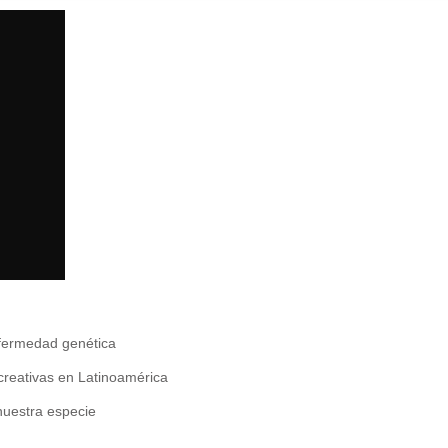
nfermedad genética
creativas en Latinoamérica
nuestra especie