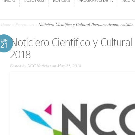
INICIO
NOSOTROS
NOTICIAS
PROGRAMAS DE TV
NCC R
INICIO
NOSOTROS
NOTICIAS
PROGRAMAS DE TV
NCC R
Home
»
Programas
»
Noticiero Científico y Cultural Iberoamericano, emisió
Noticiero Científico y Cultur
LUN
21
2018
Posted by
NCC Noticias
on May 21, 2018