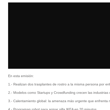
En esta emisión:
1.- Realizan dos trasplantes de rostro a la misma persona por e
2.- Modelos como Startups y Crowdfunding crecen las industrias 
3.- Calentamiento global: la amenaza más urgente que enfrenta 
4.- Programan robot para armar silla IKEA en 20 minutos