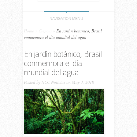
NAVIGATION MENU
Home
»
Ciencia
»
En jardín botánico, Brasil
conmemora el día mundial del agua
En jardín botánico, Brasil
conmemora el día
mundial del agua
Posted by
NCC Noticias
on May 3, 2018