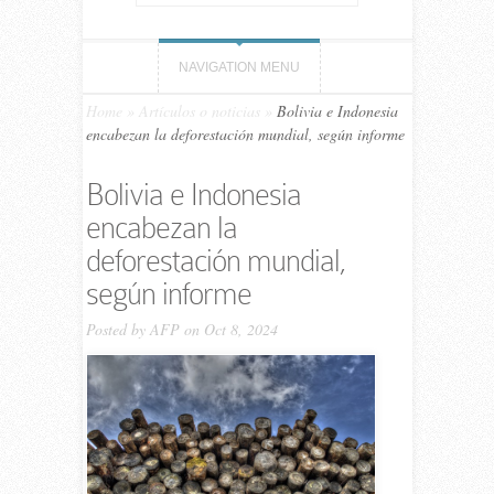
NAVIGATION MENU
Home
»
Artículos o noticias
»
Bolivia e Indonesia
encabezan la deforestación mundial, según informe
Bolivia e Indonesia
encabezan la
deforestación mundial,
según informe
Posted by
AFP
on Oct 8, 2024