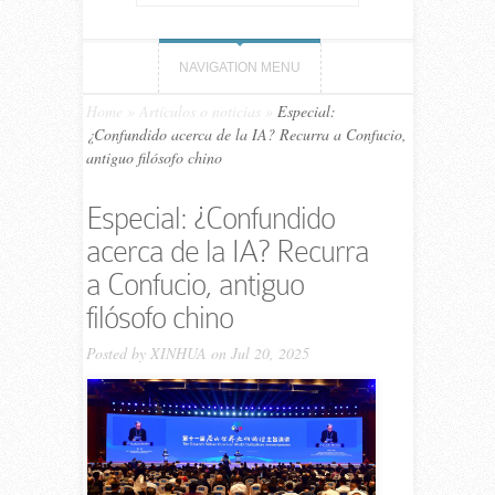
NAVIGATION MENU
Home
»
Artículos o noticias
»
Especial:
¿Confundido acerca de la IA? Recurra a Confucio,
antiguo filósofo chino
Especial: ¿Confundido
acerca de la IA? Recurra
a Confucio, antiguo
filósofo chino
Posted by
XINHUA
on Jul 20, 2025