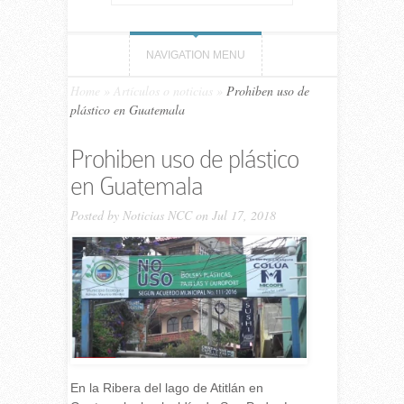
NAVIGATION MENU
Home
»
Artículos o noticias
»
Prohiben uso de
plástico en Guatemala
Prohiben uso de plástico
en Guatemala
Posted by
Noticias NCC
on Jul 17, 2018
En la Ribera del lago de Atitlán en