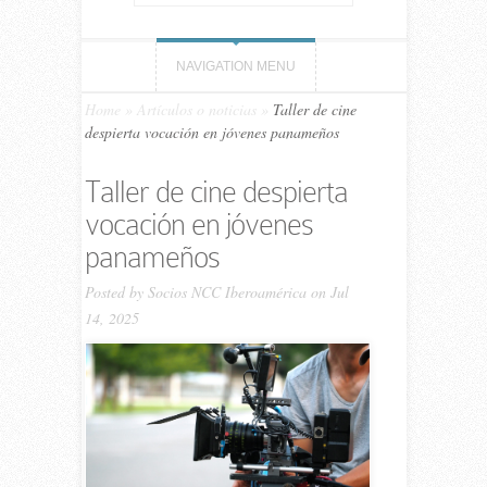
NAVIGATION MENU
Home
»
Artículos o noticias
»
Taller de cine
despierta vocación en jóvenes panameños
Taller de cine despierta
vocación en jóvenes
panameños
Posted by
Socios NCC Iberoamérica
on Jul
14, 2025