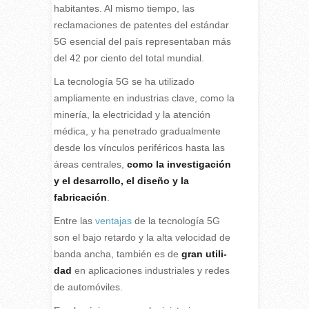
habitantes. Al mismo tiempo, las
reclamaciones de patentes del estándar
5G esencial del país representaban más
del 42 por ciento del total mundial.
La tecnología 5G se ha utilizado
ampliamente en industrias clave, como la
minería, la electricidad y la atención
médica, y ha penetrado gradualmente
desde los vínculos periféricos hasta las
áreas centrales,
como la investigación
y el desarrollo, el diseño y la
fabricación
.
Entre las
ventajas
de la tecnología 5G
son el bajo re­tar­do y la alta ve­lo­ci­dad de
ban­da ancha, tam­bién es de
gran uti­li­
dad
en apli­ca­cio­nes in­dus­tria­les y re­des
de automóviles.