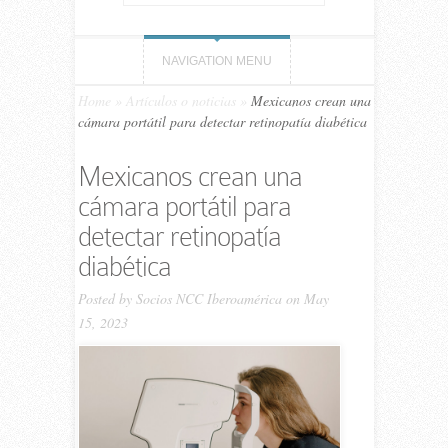
NAVIGATION MENU
Home
»
Artículos o noticias
»
Mexicanos crean una
cámara portátil para detectar retinopatía diabética
Mexicanos crean una
cámara portátil para
detectar retinopatía
diabética
Posted by
Socios NCC Iberoamérica
on May
15, 2023