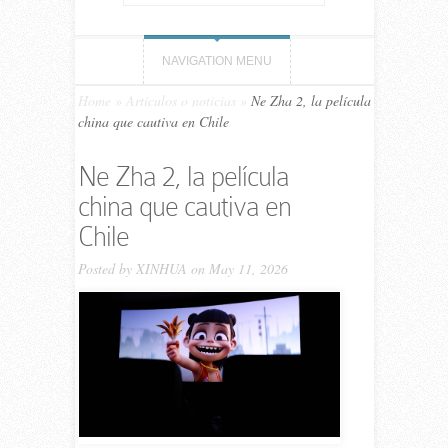
NAVIGATION MENU
Home
»
Artículos o noticias
»
Ne Zha 2, la película
china que cautiva en Chile
Ne Zha 2, la película
china que cautiva en
Chile
Posted by
XINHUA
on May 11, 2026