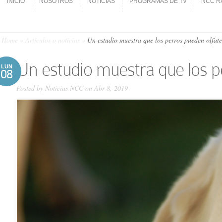
INICIO
NOSOTROS
NOTICIAS
PROGRAMAS DE TV
NCC R
INICIO
NOSOTROS
NOTICIAS
PROGRAMAS DE TV
NCC R
Home
»
Artículos o noticias
»
Un estudio muestra que los perros pueden olfate
Un estudio muestra que los p
LUN
08
Posted by
Noticias NCC
on Abr 8, 2019