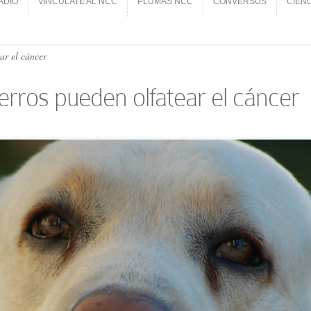
ADIO
VINCÚLATE AL NCC
PLUMAS NCC
CONVERSUS
CIEN
ADIO
VINCÚLATE AL NCC
PLUMAS NCC
CONVERSUS
CIEN
ar el cáncer
erros pueden olfatear el cáncer