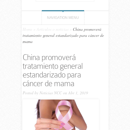
NAVIGATION MENU
Home
»
Artículos o noticias
»
China promoverá
tratamiento general estandarizado para cáncer de
mama
China promoverá
tratamiento general
estandarizado para
cáncer de mama
Posted by
Noticias NCC
on Abr 1, 2019