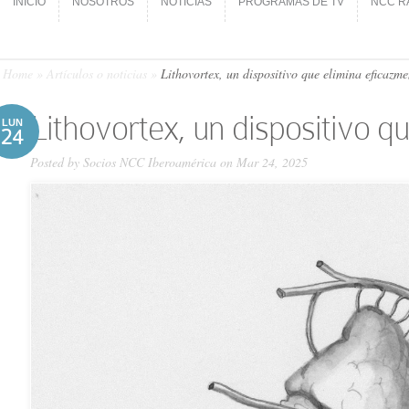
INICIO
NOSOTROS
NOTICIAS
PROGRAMAS DE TV
NCC R
INICIO
NOSOTROS
NOTICIAS
PROGRAMAS DE TV
NCC R
Home
»
Artículos o noticias
»
Lithovortex, un dispositivo que elimina eficazme
Lithovortex, un dispositivo qu
LUN
24
Posted by
Socios NCC Iberoamérica
on Mar 24, 2025