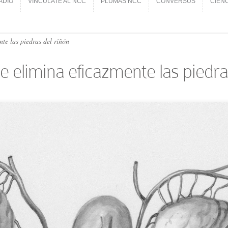
ADIO
VINCÚLATE AL NCC
PLUMAS NCC
CONVERSUS
CIEN
ADIO
VINCÚLATE AL NCC
PLUMAS NCC
CONVERSUS
CIEN
nte las piedras del riñón
e elimina eficazmente las piedra