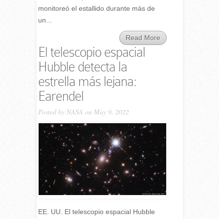
monitoreó el estallido durante más de
un...
Read More
El telescopio espacial
Hubble detecta la
estrella más lejana:
Earendel
Posted by
NASA
on May 9, 2022
EE. UU. El telescopio espacial Hubble