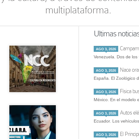
multiplataforma.
Ultimas noticia
Campamen
AGO 3, 2026
Venezuela. Dos de los 
Nace ora
AGO 3, 2026
España. El Zoológico d
Física bu
AGO 3, 2026
México. En el modelo e
Autos elé
AGO 3, 2026
Ecuador. Los vehículos 
El Princi
AGO 3, 2026