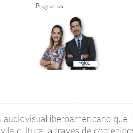
Programas
audiovisual iberoamericano que im
 y la cultura, a través de contenido