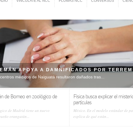
ADIO
VINCÚLATE AL NCC
PLUMAS NCC
CONVERSUS
CIEN
ADIO
VINCÚLATE AL NCC
PLUMAS NCC
CONVERSUS
CIEN
 ORANGUTÁN DE BORNEO EN ZOOLÓGICO DE
l Zoológico de Madrid tiene un nuevo habitante, un pequeño orangután
n de Borneo en zoológico de
Física busca explicar el mister
partículas
gico de Madrid tiene un nuevo
México. En el modelo estándar de pa
queño orangután...
explica de qué están...