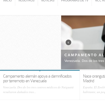
INICIO
NOSOTROS
NOTICIAS
PROGRAMAS DE TV
NCC R
INICIO
NOSOTROS
NOTICIAS
PROGRAMAS DE TV
NCC R
 POR TERREMOTO EN VENEZUELA
NACE
tras...
España. E
Campamento alemán apoya a damnificados
Nace orangutá
por terremoto en Venezuela
Madrid
Venezuela. Dos de los tres centros médicos de Naiguatá
España. El Zooló
resultaron dañados tras...
habitante, un pe