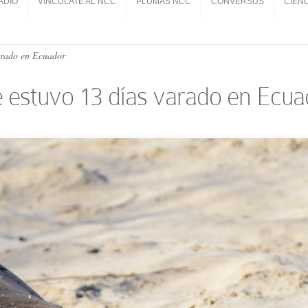
ADIO
VINCÚLATE AL NCC
PLUMAS NCC
CONVERSUS
CIEN
ADIO
VINCÚLATE AL NCC
PLUMAS NCC
CONVERSUS
CIEN
arado en Ecuador
e estuvo 13 días varado en Ecua