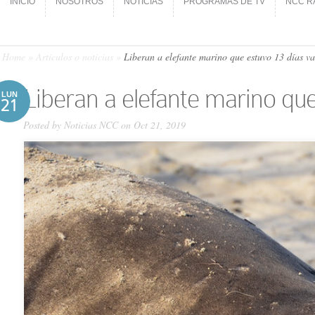
INICIO
NOSOTROS
NOTICIAS
PROGRAMAS DE TV
NCC R
INICIO
NOSOTROS
NOTICIAS
PROGRAMAS DE TV
NCC R
Home
»
Artículos o noticias
»
Liberan a elefante marino que estuvo 13 días v
Liberan a elefante marino qu
LUN
21
Posted by
Noticias NCC
on Oct 21, 2019