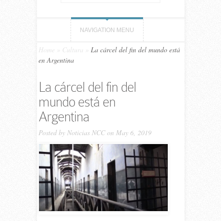
NAVIGATION MENU
Home
»
Cultura
»
La cárcel del fin del mundo está
en Argentina
La cárcel del fin del
mundo está en
Argentina
Posted by
Noticias NCC
on May 6, 2019