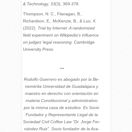
& Technology, 33
(3), 369-378.
Thompson, N. C., Flanagan, B.,
Richardson, E., McKenzie, B., & Luo, X.
(2022).
Trial by Internet: A randomized
field experiment on Wikipedia’s influence
on judges’ legal reasoning
. Cambridge
University Press.
***
Ro­dol­fo Gue­rre­ro es abo­ga­do por la Be­
ne­mé­ri­ta Uni­ver­si­dad de Gua­da­la­ja­ra y
maes­tro en de­re­cho con orien­ta­ción en
ma­te­ria Cons­ti­tu­cio­nal y ad­mi­nis­tra­ti­vo
por la mis­ma casa de es­tu­dios. Es So­cio
Fun­da­dor y Re­pre­sen­tan­te Le­gal de la
So­cie­dad Ci­vil Cof­fee Law “Dr. Jor­ge Fer­
nán­dez Ruiz”. So­cio fun­da­dor de la Aca­