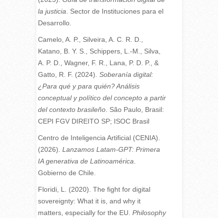
la justicia
. Sector de Instituciones para el
Desarrollo.
Camelo, A. P., Silveira, A. C. R. D.,
Katano, B. Y. S., Schippers, L.-M., Silva,
A. P. D., Wagner, F. R., Lana, P. D. P., &
Gatto, R. F. (2024).
Soberanía digital:
¿Para qué y para quién? Análisis
conceptual y político del concepto a partir
del contexto brasileño
. São Paulo, Brasil:
CEPI FGV DIREITO SP; ISOC Brasil
Centro de Inteligencia Artificial (CENIA).
(2026).
Lanzamos Latam-GPT: Primera
IA generativa de Latinoamérica
.
Gobierno de Chile.
Floridi, L. (2020). The fight for digital
sovereignty: What it is, and why it
matters, especially for the EU.
Philosophy