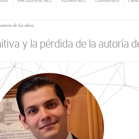
ADIO
VINCÚLATE AL NCC
PLUMAS NCC
CONVERSUS
CIEN
ADIO
VINCÚLATE AL NCC
PLUMAS NCC
CONVERSUS
CIEN
utoría de las ideas
iva y la pérdida de la autoría de