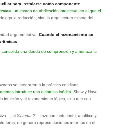
uxiliar para instalarse como componente
gnitiva
: un estado de abdicación intelectual en el que el
o delega la redacción, sino la arquitectura misma del
gridad argumentativa.
Cuando el razonamiento se
orítmicas
.
d, consolida una deuda de comprensión y amenaza la
zados se integraron a la práctica cotidiana.
ritmos introduce una dinámica inédita.
Shaw y Nave
intuición y el razonamiento lógico, sino que con
exiva—; el
Sistema 2
—razonamiento lento, analítico y
anteriores, no genera representaciones internas en el