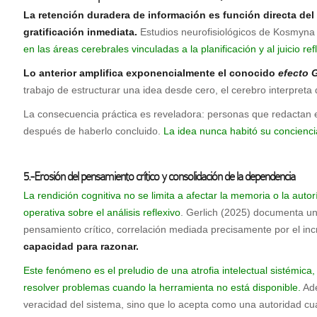
La retención duradera de información es función directa del es
gratificación inmediata.
Estudios neurofisiológicos de Kosmyna 
en las áreas cerebrales vinculadas a la planificación y al juicio ref
Lo anterior amplifica exponencialmente el conocido
efecto 
trabajo de estructurar una idea desde cero, el cerebro interpret
La consecuencia práctica es reveladora: personas que redactan en
después de haberlo concluido.
La idea nunca habitó su conciencia
5.-Erosión del pensamiento crítico y consolidación de la dependencia
La rendición cognitiva no se limita a afectar la memoria o la autorí
operativa sobre el análisis reflexivo
. Gerlich (2025) documenta una 
pensamiento crítico, correlación mediada precisamente por el in
capacidad para razonar.
Este fenómeno es el preludio de una atrofia intelectual sistémic
resolver problemas cuando la herramienta no está disponible.
Ade
veracidad del sistema, sino que lo acepta como una autoridad cua