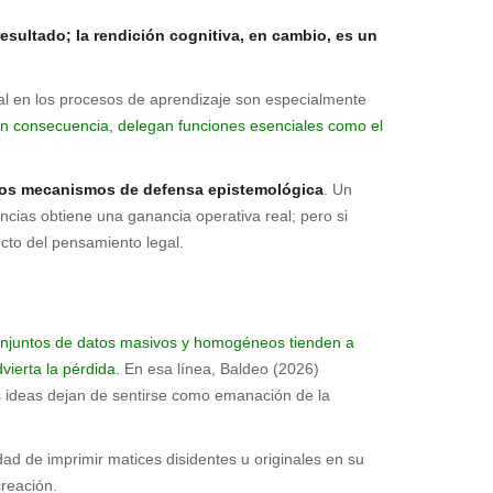
esultado; la rendición cognitiva, en cambio, es un
icial en los procesos de aprendizaje son especialmente
 en consecuencia, delegan funciones esenciales como el
opios mecanismos de defensa epistemológica
. Un
tencias obtiene una ganancia operativa real; pero si
ecto del pensamiento legal.
 conjuntos de datos masivos y homogéneos tienden a
vierta la pérdida.
En esa línea, Baldeo (2026)
as ideas dejan de sentirse como emanación de la
ad de imprimir matices disidentes u originales en su
creación.