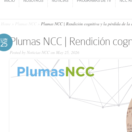
INICIO
NOSOTROS
NOTICIAS
PROGRAMAS DE TV
NCC R
INICIO
NOSOTROS
NOTICIAS
PROGRAMAS DE TV
NCC R
Home
»
Plumas NCC
»
Plumas NCC | Rendición cognitiva y la pérdida de la a
Plumas NCC | Rendición cognit
LUN
25
Posted by
Noticias NCC
on May 25, 2026