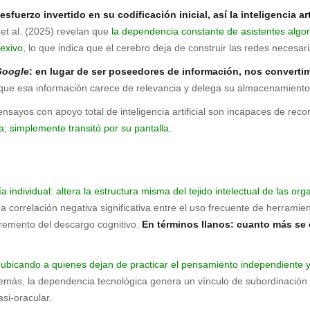
fuerzo invertido en su codificación inicial, así la inteligencia art
et al. (2025) revelan que
la dependencia constante de asistentes algor
lexivo
, lo que indica que el cerebro deja de construir las redes necesa
Google
: en lugar de ser poseedores de información, nos convertim
a que esa información carece de relevancia y delega su almacenamiento p
sayos con apoyo total de inteligencia artificial son incapaces de recor
; simplemente transitó por su pantalla.
a individual: altera la estructura misma del tejido intelectual de las orga
correlación negativa significativa entre el uso frecuente de herramienta
cremento del descargo cognitivo.
En términos llanos: cuanto más se e
a, ubicando a quienes dejan de practicar el pensamiento independiente
más, la dependencia tecnológica genera un vínculo de subordinación en
si-oracular.