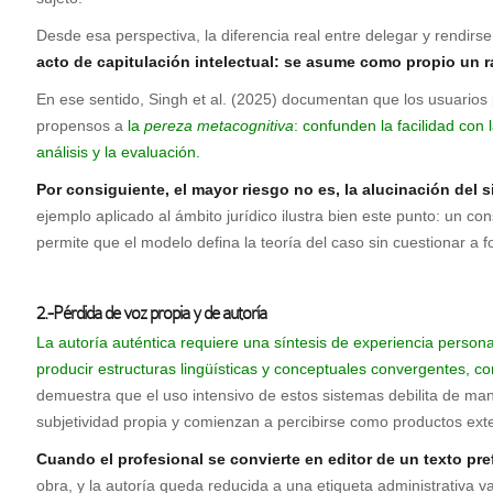
Desde esa perspectiva, la diferencia real entre delegar y rendirse
acto de capitulación intelectual: se asume como propio un
En ese sentido, Singh et al. (2025) documentan que los usuarios po
propensos a
la
pereza metacognitiva
: confunden la facilidad co
análisis y la evaluación.
Por consiguiente, el mayor riesgo no es, la alucinación del
ejemplo aplicado al ámbito jurídico ilustra bien este punto: un con
permite que el modelo defina la teoría del caso sin cuestionar a
2.-Pérdida de voz propia y de autoría
La autoría auténtica requiere una síntesis de experiencia perso
producir estructuras lingüísticas y conceptuales convergentes, con
demuestra que el uso intensivo de estos sistemas debilita de man
subjetividad propia y comienzan a percibirse como productos ex
Cuando el profesional se convierte en editor de un texto pre
obra, y la autoría queda reducida a una etiqueta administrativa va