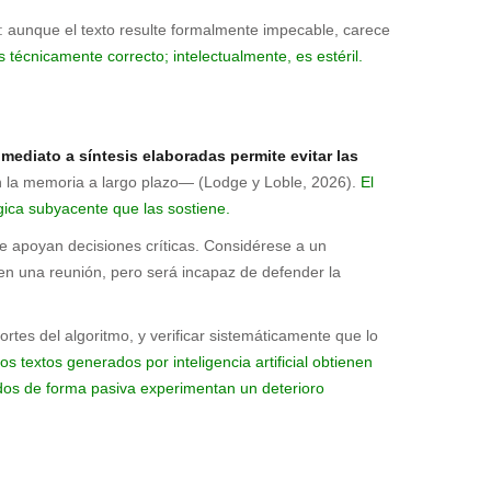
co: aunque el texto resulte formalmente impecable, carece
s técnicamente correcto; intelectualmente, es estéril.
nmediato a síntesis elaboradas permite evitar las
n la memoria a largo plazo— (Lodge y Loble, 2026).
El
ógica subyacente que las sostiene.
e apoyan decisiones críticas. Considérese a un
es en una reunión, pero será incapaz de defender la
rtes del algoritmo, y verificar sistemáticamente que lo
s textos generados por inteligencia artificial obtienen
ados de forma pasiva experimentan un deterioro