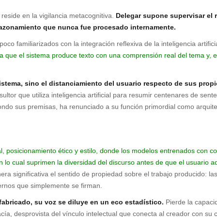
 reside en la vigilancia metacognitiva.
Delegar supone supervisar el r
 razonamiento que nunca fue procesado internamente.
co familiarizados con la integración reflexiva de la inteligencia artif
n la que el sistema produce texto con una comprensión real del tema y,
 sistema, sino el distanciamiento del usuario respecto de sus pr
sultor que utiliza inteligencia artificial para resumir centenares de sen
 fondo sus premisas, ha renunciado a su función primordial como arquit
nal, posicionamiento ético y estilo, donde los modelos entrenados con
 lo cual suprimen la diversidad del discurso antes de que el usuario ad
era significativa el sentido de propiedad sobre el trabajo producido: l
ternos que simplemente se firman.
fabricado, su voz se diluye en un eco estadístico.
Pierde la capacid
cía, desprovista del vínculo intelectual que conecta al creador con su 