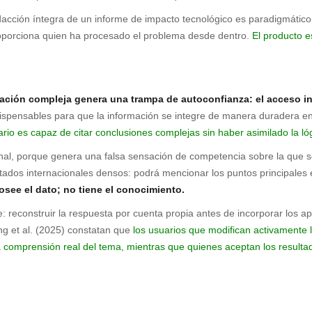
a redacción íntegra de un informe de impacto tecnológico es paradigmáti
 proporciona quien ha procesado el problema desde dentro.
El producto e
ormación compleja genera una trampa de autoconfianza: el acceso i
spensables para que la información se integre de manera duradera e
uario es capaz de citar conclusiones complejas sin haber asimilado la l
ional, porque genera una falsa sensación de competencia sobre la que s
de tratados internacionales densos: podrá mencionar los puntos principal
see el dato; no tiene el conocimiento.
reconstruir la respuesta por cuenta propia antes de incorporar los apo
g et al. (2025) constatan que
los usuarios que modifican activamente lo
 la comprensión real del tema, mientras que quienes aceptan los result