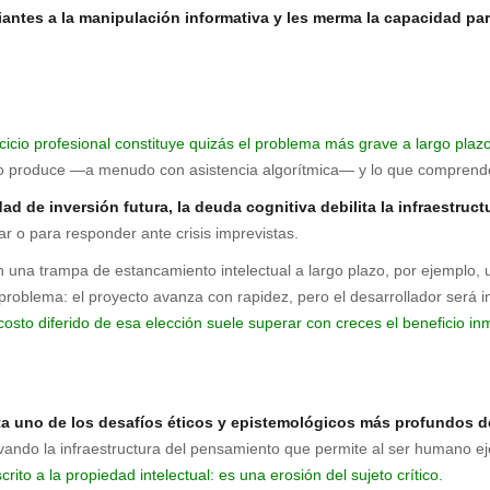
antes a la manipulación informativa y les merma la capacidad pa
cicio profesional constituye quizás el problema más grave a largo plaz
duo produce —a menudo con asistencia algorítmica— y lo que comprende
d de inversión futura, la deuda cognitiva debilita la infraestruc
r o para responder ante crisis imprevistas.
 en una trampa de estancamiento intelectual a largo plazo, por ejemplo
problema: el proyecto avanza con rapidez, pero el desarrollador será in
 costo diferido de esa elección suele superar con creces el beneficio in
enta uno de los desafíos éticos y epistemológicos más profundos de 
avando la infraestructura del pensamiento que permite al ser humano 
rito a la propiedad intelectual: es una erosión del sujeto crítico.