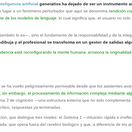
nteligencia artificial
generativa ha dejado de ser un instrumento a
 lugar a un fenómeno perturbador que aquí se denomina
rendición co
nte de los modelos de lenguaje
, lo cual significa que, el usuario no sol
también lo es—, sino el fundamento de la responsabilidad y de la inte
sdibuja y el profesional se transforma en un gestor de salidas alg
encia está reconfigurando la mente humana: erosiona la originalida
no se ha vuelto peligrosamente permeable desde que los asistentes avan
 sin embargo, el procesamiento de información compleja mediante algo
ema 3
de cognición —una estructura externa que no solo complementa la 
rítico, respuestas ya terminadas.
ión, que distingue tres niveles: el
Sistema 1
—intuición rápida e irrefl
zada, que opera fuera del cerebro biológico y que, a diferencia de los 