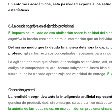
En entornos académicos, esta pasividad expone a los estudi
estadísticas.
6.-La deuda cognitiva en el ejercicio profesional
El impacto acumulado de esa abdicación sobre la calidad del ejer
cognitiva
la brecha creciente entre la información que un indivi
Del mismo modo que la deuda financiera deteriora la capacida
profesional
sin los recursos conceptuales necesarios para innova
La agilidad aparente que ofrece la tecnología se convierte, así,
código sin comprender su arquitectura subyacente ilustra bien el 
futuro, pues ha trocado aprendizaje por velocidad de entrega
. El
Conclusión general
La rendición cognitiva ante la inteligencia artificial repres
genuina de productividad; sin embargo, su uso acrítico está soc
la autoría de las ideas no es, en ese sentido, un problema circunsc