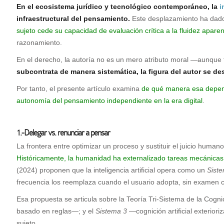
E
n el ecosistema jurídico y tecnológico contemporáneo, la
i
infraestructural del pensamiento.
Este desplazamiento ha dado
sujeto cede su capacidad de evaluación crítica a la fluidez apare
razonamiento.
En el derecho, la autoría no es un mero atributo moral —aunque 
subcontrata de manera sistemática, la figura del autor se de
Por tanto, el presente artículo examina
de qué manera esa depend
autonomía del pensamiento independiente en la era digital
.
1.-Delegar vs. renunciar a pensar
La frontera entre optimizar un proceso y sustituir el juicio huma
Históricamente, la humanidad ha externalizado tareas mecánicas;
(2024) proponen que la inteligencia artificial opera como un
Sist
frecuencia los reemplaza cuando el usuario adopta, sin examen c
Esa propuesta se articula sobre la Teoría Tri-Sistema de la Cognic
basado en reglas—; y el
Sistema 3
—cognición artificial exteriori
sujeto.