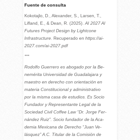
Fuente de consulta
Kokotajlo, D., Alexander, S., Larsen, T.,
Lifland, E., & Dean, R. (2025).
AI 2027 AI
Futures Project Design by Lightcone
Infrastructure
. Recuperado en
https://ai-
2027.com/ai-2027.pdf
***
Ro­dol­fo Gue­rre­ro es abo­ga­do por la Be­
ne­mé­ri­ta Uni­ver­si­dad de Gua­da­la­ja­ra y
maes­tro en de­re­cho con orien­ta­ción en
ma­te­ria Cons­ti­tu­cio­nal y ad­mi­nis­tra­ti­vo
por la mis­ma casa de es­tu­dios. Es So­cio
Fun­da­dor y Re­pre­sen­tan­te Le­gal de la
So­cie­dad Ci­vil Cof­fee Law “Dr. Jor­ge Fer­
nán­dez Ruiz”. So­cio fun­da­dor de la Aca­
de­mia Me­xi­ca­na de De­re­cho “Juan Ve­
lás­quez” A.C. Ti­tu­lar de la Co­mi­sión de