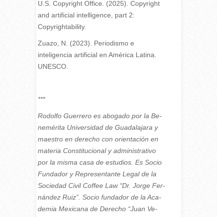
U.S. Copyright Office. (2025). Copyright
and artificial intelligence, part 2:
Copyrightability.
Zuazo, N. (2023). Periodismo e
inteligencia artificial en América Latina.
UNESCO.
***
Ro­dol­fo Gue­rre­ro es abo­ga­do por la Be­
ne­mé­ri­ta Uni­ver­si­dad de Gua­da­la­ja­ra y
maes­tro en de­re­cho con orien­ta­ción en
ma­te­ria Cons­ti­tu­cio­nal y ad­mi­nis­tra­ti­vo
por la mis­ma casa de es­tu­dios. Es So­cio
Fun­da­dor y Re­pre­sen­tan­te Le­gal de la
So­cie­dad Ci­vil Cof­fee Law “Dr. Jor­ge Fer­
nán­dez Ruiz”. So­cio fun­da­dor de la Aca­
de­mia Me­xi­ca­na de De­re­cho “Juan Ve­