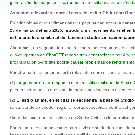
generación de imágenes inspiradas en un estilo una infracción d
Aspectos relevantes sobre el caso del estilo Ghibli con Ope
En principio es crucial dimensionar la popularidad sobre la gener
25 de marzo del año 2025, introdujo un movimiento viral en l
estilo artístico similar al del famoso estudio animación japo
Ahora bien, en segundo término, tal como mencionamos en la intro
el nivel gratuito de ChatGPT tendría tres generaciones por día, n
programación (API) que podría causar problemas de rendimiento 
Por otra parte, el tercer aspecto relevante sobre el caso enmarc
(1)
La generación de imágenes con un estilo similar al de Studio 
pueden ser aquellas que sean integraciones intelectuales concreta
(2)
El estilo anime, en el cual se encuentra la base de Studio
salsa, donde se pueden registrar obras específicas dentro del gé
Cabe destacar que, lo distintivo de Studio Ghibli es la narrativa, 
Por lo tanto, resulta necesario para la violación de derechos de a
imágenes de estilo. La inteligencia artificial en este escenario s