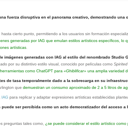
o una fuerza disruptiva en el panorama creativo, demostrando un
hasta cierto punto, permitiendo a los usuarios sin formación especializ
enes generadas por IAG que emulan estilos artísticos específicos, lo q
iones artísticas
.
 de imágenes generadas con IAG al estilo del renombrado Studio G
do por su distintivo estilo visual, conocido por películas como
Spirite
do herramientas como ChatGPT para
«Ghiblificar»
una amplia variedad 
ites de tasa temporalmente dado a la sobrecarga en su infraestruc
Arlington que
demuestran un consumo aproximado de 2 a 5 litros de ag
a
IAG
para replicar y adaptar expresiones artísticas establecidas plantea
puede ser percibida como un acto democratizador del acceso a la 
tes preguntas tales como,
¿se puede considerar el estilo artístico como p