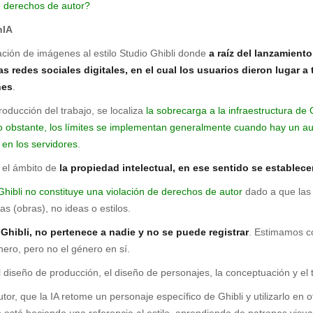
e derechos de autor?
nIA
ación de imágenes al estilo Studio Ghibli donde
a raíz del lanzamient
as redes sociales digitales, en el cual los usuarios dieron lugar 
nes
.
ducción del trabajo, se localiza
la sobrecarga a la infraestructura de O
o obstante, los límites se implementan generalmente cuando hay un aume
en los servidores
.
a el ámbito de
la propiedad intelectual, en ese sentido se establec
Ghibli no constituye una violación de derechos de autor
dado a que las 
s (obras), no ideas o estilos.
 Ghibli, no pertenece a nadie y no se puede registrar
. Estimamos c
nero, pero no el género en sí.
el diseño de producción, el diseño de personajes, la conceptuación y el 
utor, que la IA retome un personaje específico de Ghibli y utilizarlo en
ólo está haciendo una referencia al estilo, aprendiendo de patrones visua