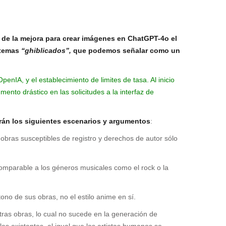
o de la mejora para crear imágenes en ChatGPT-4o el
a temas
“ghiblicados”,
que podemos señalar como un
penIA, y el establecimiento de limites de tasa. Al inicio
nto drástico en las solicitudes a la interfaz de
erán los siguientes escenarios y argumentos
:
obras susceptibles de registro y derechos de autor sólo
omparable a los géneros musicales como el rock o la
tono de sus obras, no el estilo anime en sí.
 otras obras, lo cual no sucede en la generación de
les existentes, al igual que los artistas humanos se