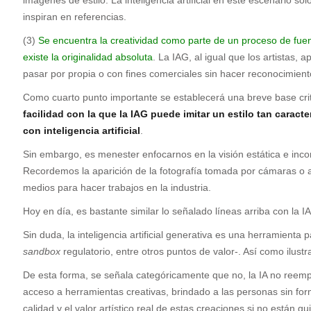
inspiran en referencias.
(3)
Se encuentra la creatividad como parte de un proceso de fuente
existe la originalidad absoluta
. La IAG, al igual que los artistas, 
pasar por propia o con fines comerciales sin hacer reconocimiento
Como cuarto punto importante se establecerá una breve base critic
facilidad con la que la IAG puede imitar un estilo tan caract
con inteligencia artificial
.
Sin embargo, es menester enfocarnos en la visión estática e inco
Recordemos la aparición de la fotografía tomada por cámaras o a
medios para hacer trabajos en la industria.
Hoy en día, es bastante similar lo señalado líneas arriba con la I
Sin duda, la inteligencia artificial generativa es una herramienta 
sandbox
regulatorio, entre otros puntos de valor-. Así como ilust
De esta forma, se señala categóricamente que no, la IA no reempla
acceso a herramientas creativas, brindado a las personas sin for
calidad y el valor artístico real de estas creaciones si no están g