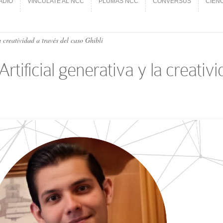
ADIO
VINCÚLATE AL NCC
PLUMAS NCC
CONVERSUS
CIEN
ADIO
VINCÚLATE AL NCC
PLUMAS NCC
CONVERSUS
CIEN
 creatividad a través del caso Ghibli
rtificial generativa y la creativ