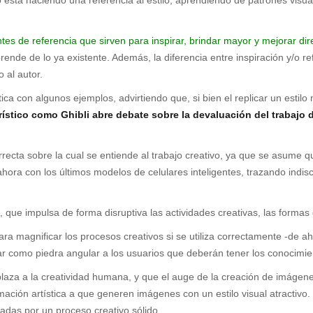
s de referencia que sirven para inspirar, brindar mayor y mejorar dire
aprende de lo ya existente. Además, la diferencia entre inspiración y/o r
 al autor.
a con algunos ejemplos, advirtiendo que, si bien el replicar un estilo 
erístico como Ghibli abre debate sobre la devaluación del trabajo d
rrecta sobre la cual se entiende al trabajo creativo, ya que se asume 
hora con los últimos modelos de celulares inteligentes, trazando indi
A, que impulsa de forma disruptiva las actividades creativas, las formas
para magnificar los procesos creativos si se utiliza correctamente -de a
rar como piedra angular a los usuarios que deberán tener los conocimient
za a la creatividad humana, y que el auge de la creación de imágenes a
mación artística a que generen imágenes con un estilo visual atractiv
uiadas por un proceso creativo sólido.