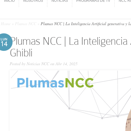
INICIO
NOSOTROS
NOTICIAS
PROGRAMAS DE TV
NCC R
INICIO
NOSOTROS
NOTICIAS
PROGRAMAS DE TV
NCC R
Home
»
Plumas NCC
»
Plumas NCC | La Inteligencia Artificial generativa y la
Plumas NCC | La Inteligencia A
LUN
14
Ghibli
Posted by
Noticias NCC
on Abr 14, 2025