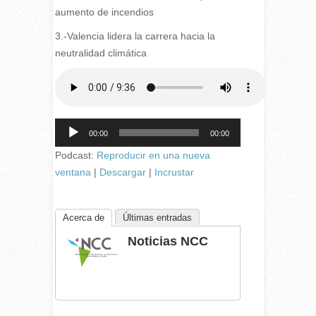
aumento de incendios
3.-Valencia lidera la carrera hacia la
neutralidad climática
Reproductor
00:00
00:00
de
audio
Podcast:
Reproducir en una nueva
ventana
|
Descargar
|
Incrustar
Acerca de
Últimas entradas
Noticias NCC