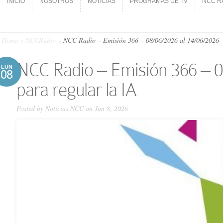
INICIO
NOSOTROS
NOTICIAS
PROGRAMAS DE TV
NCC R
INICIO
NOSOTROS
NOTICIAS
PROGRAMAS DE TV
NCC R
Home
»
NCCRadio
»
NCC Ra­dio – Emi­sión 366 – 08/06/​2026 al 14/06/​2026 
NCC Ra­dio – Emi­sión 366 – 0
LUN
08
para regular la IA
Posted by
Noticias NCC
on Jun 8, 2026