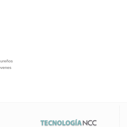
dureños
óvenes