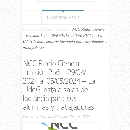
NAVIGATION MENU
Home
»
NCCRadio Ciencia
»
NCC Ra­dio Ciencia
– Emi­sión 256 – 29/04/​2024 al 05/05/​2024 – La
UdeG instala salas de lactancia para sus alumnas y
trabajadoras
NCC Ra­dio Ciencia –
Emi­sión 256 – 29/04/​
2024 al 05/05/​2024 – La
UdeG instala salas de
lactancia para sus
alumnas y trabajadoras
Posted by
Noticias NCC
on Abr 29, 2024