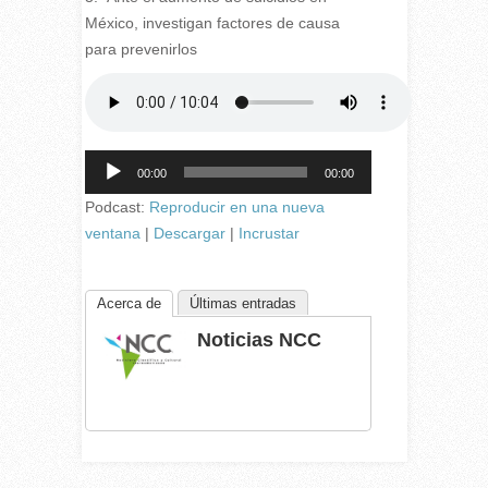
México, investigan factores de causa
para prevenirlos
Reproductor
00:00
00:00
de
audio
Podcast:
Reproducir en una nueva
ventana
|
Descargar
|
Incrustar
Acerca de
Últimas entradas
Noticias NCC