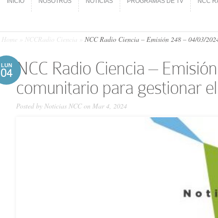
INICIO
NOSOTROS
NOTICIAS
PROGRAMAS DE TV
NCC R
INICIO
NOSOTROS
NOTICIAS
PROGRAMAS DE TV
NCC R
Home
»
NCCRadio Ciencia
»
NCC Ra­dio Ciencia – Emi­sión 248 – 04/03/​2024
NCC Ra­dio Ciencia – Emi­sión
LUN
04
comunitario para gestionar e
Posted by
Noticias NCC
on Mar 4, 2024