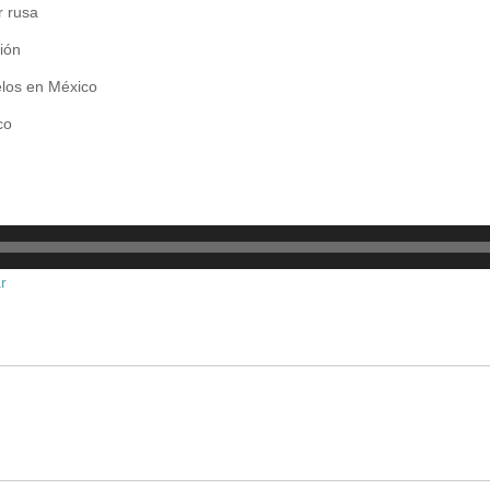
r rusa
ión
elos en México
co
r