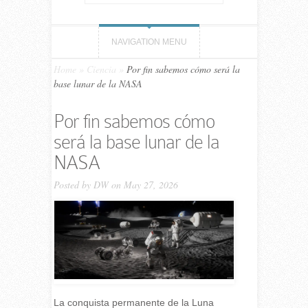
NAVIGATION MENU
Home
»
Ciencia
»
Por fin sabemos cómo será la
base lunar de la NASA
Por fin sabemos cómo
será la base lunar de la
NASA
Posted by
DW
on May 27, 2026
La conquista permanente de la Luna