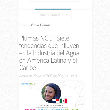
NAVIGATION MENU
Home
»
Pao­la Gor­don
Plumas NCC | Siete
tendencias que influyen
en la Industria del Agua
en América Latina y el
Caribe
Posted by
Noticias NCC
on May 31, 2023