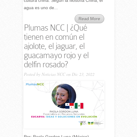
cultura china. Según la filosofía China, el
agua es uno de...
Read More
Plumas NCC | ¿Qué
tienen en común el
ajolote, el jaguar, el
guacamayo rojo y el
delfín rosado?
Posted by
Noticias NCC
on Dic 23, 2022
Por: Paola Gordon Luna (México).