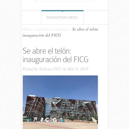
NAVIGATION MENU
Home
»
Artículos o noticias
»
Se abre el telón:
inauguración del FICG
Se abre el telón:
inauguración del FICG
Posted by
Noticias NCC
on Mar 9, 2019