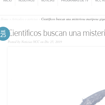
INICIO
NOSOTROS
NOTICIAS
PROGRAMAS DE TV
NCC R
INICIO
NOSOTROS
NOTICIAS
PROGRAMAS DE TV
NCC R
Home
»
Artículos o noticias
»
Científicos buscan una misteriosa mariposa gig
Científicos buscan una miste
MIÉ
25
Posted by
Noticias NCC
on Dic 25, 2019