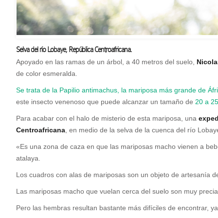
Selva del río Lobaye
,
República Centroafricana.
A
poyado en las ramas de un árbol, a 40 metros del suelo,
Nicola
de color esmeralda.
Se trata de la Papilio antimachus, la mariposa más grande de Áfr
este insecto venenoso que puede alcanzar un tamaño de
20 a 25
Para acabar con el halo de misterio de esta mariposa, una
exped
Centroafricana
, en medio de la selva de la cuenca del río Lobay
«Es una zona de caza en que las mariposas macho vienen a beber 
atalaya.
Los cuadros con alas de mariposas son un objeto de artesanía d
Las mariposas macho que vuelan cerca del suelo son muy precia
Pero las hembras resultan bastante más difíciles de encontrar, ya