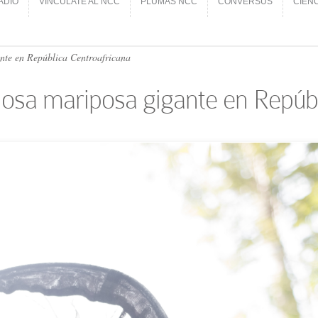
ADIO
VINCÚLATE AL NCC
PLUMAS NCC
CONVERSUS
CIEN
ADIO
VINCÚLATE AL NCC
PLUMAS NCC
CONVERSUS
CIEN
ante en República Centroafricana
riosa mariposa gigante en Repúb