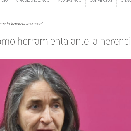
ADIO
VINCÚLATE AL NCC
PLUMAS NCC
CONVERSUS
CIEN
ADIO
VINCÚLATE AL NCC
PLUMAS NCC
CONVERSUS
CIEN
nte la herencia ambiental
omo herramienta ante la herenc