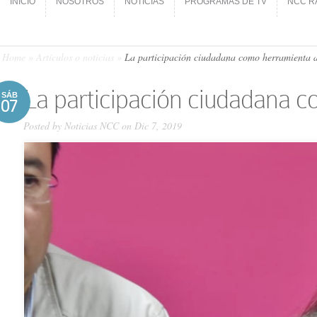
INICIO
NOSOTROS
NOTICIAS
PROGRAMAS DE TV
NCC R
INICIO
NOSOTROS
NOTICIAS
PROGRAMAS DE TV
NCC R
Home
»
Artículos o noticias
»
La participación ciudadana como herramienta a
La participación ciudadana c
SÁB
07
Posted by
Noticias NCC
on Dic 7, 2019