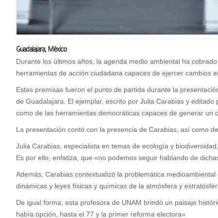
Guadalajara, México
D
urante los últimos años, la agenda medio ambiental ha cobrado re
herramientas de acción ciudadana capaces de ejercer cambios en
Estas premisas fueron el punto de partida durante la presentación
de Guadalajara. El ejemplar, escrito por Julia Carabias y editado p
como de las herramientas democráticas capaces de generar un c
La presentación contó con la presencia de Carabias, así como d
Julia Carabias, especialista en temas de ecología y biodiversidad
Es por ello, enfatiza, que «no podemos seguir hablando de dichas
Además, Carabias contextualizó la problemática medioambiental
dinámicas y leyes físicas y químicas de la atmósfera y estratósfe
De igual forma, esta profesora de UNAM brindó un paisaje históri
había opción, hasta el 77 y la primer reforma electora»