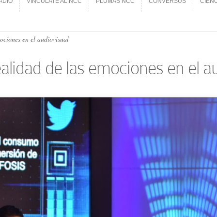
ADIO
VINCÚLATE AL NCC
PLUMAS NCC
CONVERSUS
CIEN
ADIO
VINCÚLATE AL NCC
PLUMAS NCC
CONVERSUS
CIEN
mociones en el audiovisual
 realidad de las emociones en el a