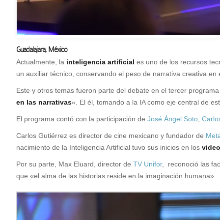
Guadalajara, México
A
ctualmente, la
inteligencia artificial
es uno de los recursos te
un auxiliar técnico, conservando el peso de narrativa creativa en
Este y otros temas fueron parte del debate en el tercer programa
en las narrativas
«. El él, tomando a la IA como eje central de es
El programa contó con la participación de
José Ángel Soto
,
Carlo
Carlos Gutiérrez es director de cine mexicano y fundador de
Met
nacimiento de la Inteligencia Artificial tuvo sus inicios en los
vide
Por su parte, Max Eluard, director de
TV Unifor
, reconoció las fa
que «el alma de las historias reside en la imaginación humana».