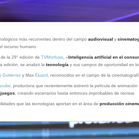
cnológicos más recurrentes dentro del campo
audiovisual
y
cinematog
 el recurso humano.
 de la 29° edición de
TVMorfosis
, «
Inteligencia artificial en el con
ta edición, se analizó la
tecnología
y sus campos de oportunidad en lo
s Gutiérrez
y Max
Eluard
, reconocidos en el campo de la cinematografí
acube
, productora que recientemente estrenó la película de animación
ojuegos
, creando escenarios hasta entonces improbables de recrear.
cilidades que las tecnologías aportan en el área de
producción cinema