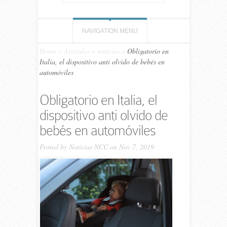
NAVIGATION MENU
Home
»
Artículos o noticias
»
Obligatorio en
Italia, el dispositivo anti olvido de bebés en
automóviles
Obligatorio en Italia, el
dispositivo anti olvido de
bebés en automóviles
Posted by
Noticias NCC
on Nov 7, 2019