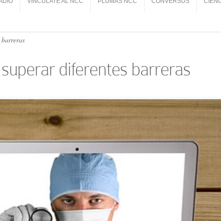
ADIO
VINCÚLATE AL NCC
PLUMAS NCC
CONVERSUS
CIEN
ADIO
VINCÚLATE AL NCC
PLUMAS NCC
CONVERSUS
CIEN
 barreras
 superar diferentes barreras