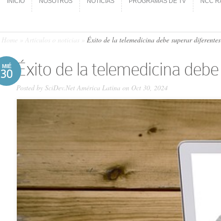
INICIO
NOSOTROS
NOTICIAS
PROGRAMAS DE TV
NCC R
INICIO
NOSOTROS
NOTICIAS
PROGRAMAS DE TV
NCC R
Home
»
Artículos o noticias
»
Éxito de la telemedicina debe superar diferentes
Éxito de la telemedicina debe
MIÉ
30
Posted by
SciDev.Net América Latina
on Oct 30, 2024