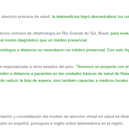
a atención primaria de salud
, la telemedicina logró descentralizar los cu
torios remotos de oftalmología en Rio Grande do Sul, Brasil,
para evalu
 al mismo diagnóstico que un médico presencial.
almólogos a distancia no necesitaron un médico presencial. Con esto log
ón especializada a otros estados del país.
“Tenemos un proyecto con el M
enden a distancia a pacientes en las unidades básicas de salud de Nat
lo reducir la lista de espera, sino también capacitar a médicos locales
tación y consolidación del modelo de atención virtual en salud en Amé
culos en español, portugués e inglés sobre telemedicina en la región.