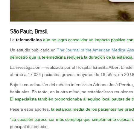
São Paulo, Brasil.
L
a
telemedicina
aún no logró consolidar un impacto positivo consi
Un estudio publicado en
The Journal of the American Medical Ass
demostró que la telemedicina redujera la duración de la estancia d
La investigación —realizada por el Hospital Israelita Albert Einste
abarcó a 17.024 pacientes graves, mayores de 18 años, en 30 UCI 
Bajo la coordinación del médico intensivista Adriano José Pereira,
habituales. En tanto, en la otra mitad, se establecieron reuniones e
El especialista también proporcionaba al equipo local pautas de t
Pese a esos aportes,
la estancia media de los pacientes fue prá
“La cuestión parece ser más compleja que simplemente colocar un 
principal del estudio.