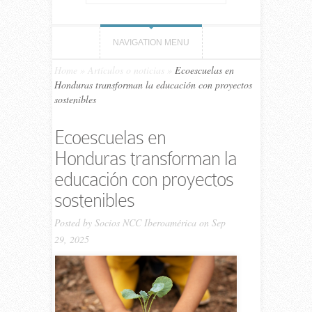
NAVIGATION MENU
Home
»
Artículos o noticias
»
Ecoescuelas en
Honduras transforman la educación con proyectos
sostenibles
Ecoescuelas en
Honduras transforman la
educación con proyectos
sostenibles
Posted by
Socios NCC Iberoamérica
on Sep
29, 2025