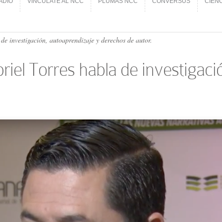
ADIO
VINCÚLATE AL NCC
PLUMAS NCC
CONVERSUS
CIEN
ADIO
VINCÚLATE AL NCC
PLUMAS NCC
CONVERSUS
CIEN
e investigación, autoaprendizaje y derechos de autor.
iel Torres habla de investigaci