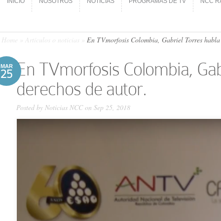
INICIO
NOSOTROS
NOTICIAS
PROGRAMAS DE TV
NCC R
INICIO
NOSOTROS
NOTICIAS
PROGRAMAS DE TV
NCC R
Home
»
Artículos o noticias
»
En TVmorfosis Colombia, Gabriel Torres habla d
En TVmorfosis Colombia, Gabr
MAR
25
derechos de autor.
Posted by
Noticias NCC
on Sep 25, 2018