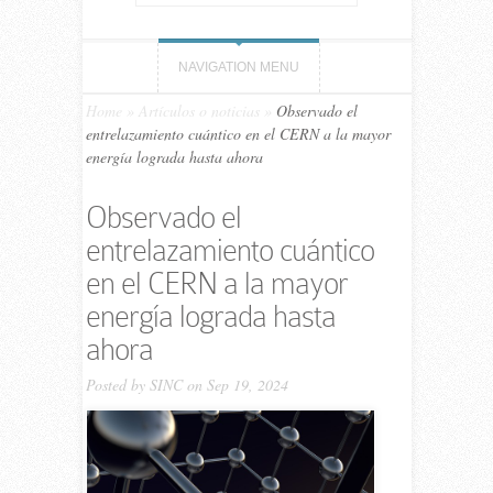
NAVIGATION MENU
Home
»
Artículos o noticias
»
Observado el
entrelazamiento cuántico en el CERN a la mayor
energía lograda hasta ahora
Observado el
entrelazamiento cuántico
en el CERN a la mayor
energía lograda hasta
ahora
Posted by
SINC
on Sep 19, 2024